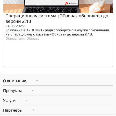
Операционная система «ОСнова» обновлена до
версии 2.13
24.05.2025
Компания АО «НППКТ» рада сообщить о выпуске обновления
на операционную систему «ОСнова» до версии 2.13.
Обновления
ОСнова
О компании
Миссия
Продукты
Вакансии
ОСнова
Услуги
Контакты
Стрелец
Все услуги
Партнёры
Новости
Лира-Р
НИОКР