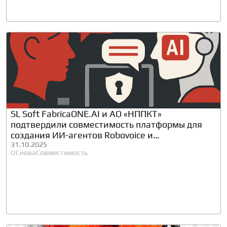
SL Soft FabricaONE.AI и АО «НППКТ»
подтвердили совместимость платформы для
создания ИИ-агентов Robovoice и
операционной системы «ОСнова»
31.10.2025
ОСнова
Совместимость