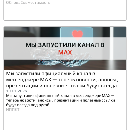
полностью отечественные и безопасные ИТ-комплексы на
ОСнова
Совместимость
базе СХД «Аэродиск» и ОС «ОСнова».
Мы запустили официальный канал в
мессенджере МАХ — теперь новости, анонсы ,
презентации и полезные ссылки будут всегда
под рукой.
19.01.2026
Мы запустили официальный канал в мессенджере МАХ —
теперь новости, анонсы , презентации и полезные ссылки
будут всегда под рукой.
НППКТ