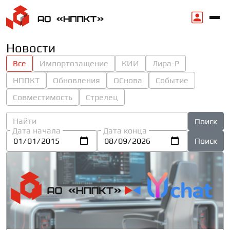
Новости
Все
Импортозащение
КИИ
Лира-Р
НППКТ
Обновления
ОСнова
Событие
Совместимость
Стрелец
Поиск
Дата начала
Дата конца
Поиск