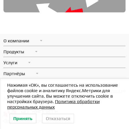
О компании
Миссия
Продукты
Вакансии
ОСнова
Услуги
Контакты
Стрелец
Все услуги
Партнёры
Новости
Лира-Р
НИОКР
Все партнёры
Документы компании
Техподдержка
Нажимая «OK», вы соглашаетесь на использование
Прочие продукты
Консалтинг
файлов cookie и аналитику Яндекс.Метрики для
+7(495)781-40-50
Партнёрская программа
mail@nppct.ru
Политика ответов
улучшения сайта. Вы можете отключить cookie в
Разработка
Документы компании
настройках браузера.
Политика обработки
Центр поддержки
Внедрение
персональных данных
Оставить заявку
Аудит
Принять
Отказаться
Политика конфиденциальности