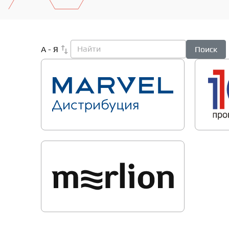
А - Я
Поиск