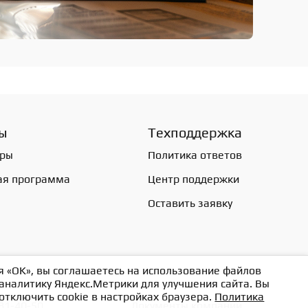
ы
Техподдержка
ёры
Политика ответов
ая программа
Центр поддержки
Оставить заявку
 «OK», вы соглашаетесь на использование файлов
 аналитику Яндекс.Метрики для улучшения сайта. Вы
отключить cookie в настройках браузера.
Политика
81-40-50
Документы компании