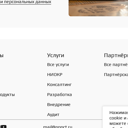
ки персональных данных
ты
Услуги
Партнёр
Все услуги
Все партн
НИОКР
Партнёрск
Консалтинг
одукты
Разработка
Внедрение
Нажимая
Аудит
cookie и
можете 
mail@nppct.ru
+7(495)7